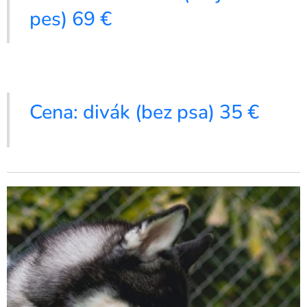
pes) 69 €
Cena: divák (bez psa) 35 €