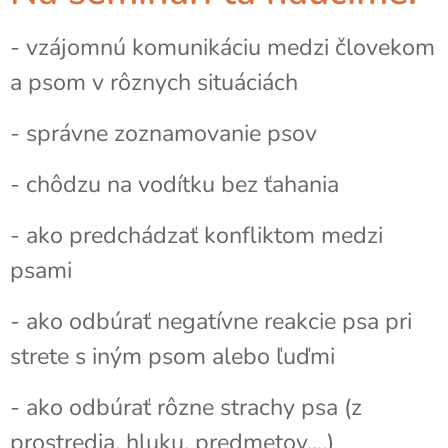
- vzájomnú komunikáciu medzi človekom
a psom v rôznych situáciách
- správne zoznamovanie psov
- chôdzu na vodítku bez ťahania
- ako predchádzať konfliktom medzi
psami
- ako odbúrať negatívne reakcie psa pri
strete s iným psom alebo ľuďmi
- ako odbúrať rôzne strachy psa (z
prostredia, hluku, predmetov,...)