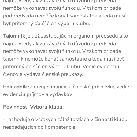
najmä vtedy ak zo závažných dôvodov predseda
nemôže vykonávať svoju funkciu. V takom prípade
podpredseda nemôže konať samostatne a teda musí
byť prítomný ďalší člen výboru klubu.
Tajomník
je tiež zastupujúcim orgánom predsedu a to
najmä vtedy ak zo závažných dôvodov predseda
nemôže vykonávať svoju funkciu. V takom prípade
tajomník nemôže konať samostatne a teda musí byť
prítomný ďalší člen výboru klubu. Vedie evidenciu
členov a vydáva členské preukazy.
Pokladník
spravuje financie a členské príspevky, vedie
evidenciu príjmov a výdavkov
Povinnosti Výboru klubu:
- rozhoduje o všetkých záležitostiach v činnosti klubu
nespadajúcich do kompetencie