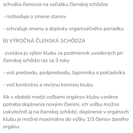
schvália členovia na začiatku členskej schôdze
- rozhoduje o zmene stanov
- schvaľuje zmeny a doplnky organizačného poriadku
B) VÝROČNÁ ČLENSKÁ SCHÔDZA
-zvoláva ju výbor klubu za podmienok uvedených pri
členskej schôdzi raz za 3 roky
- volí predsedu, podpredsedu, tajomníka a pokladníka
- volí kontrolnú a revíznu komisiu klubu
Ak v období medzi voľbami orgánov klubu vznikne
potreba doplnenia novými členmi, ich voľbu možno
uskutočniť aj na členskej schôdzi, doplnenie v orgánoch
klubu je možné maximálne do výšky 1/3 členov daného
orgánu.