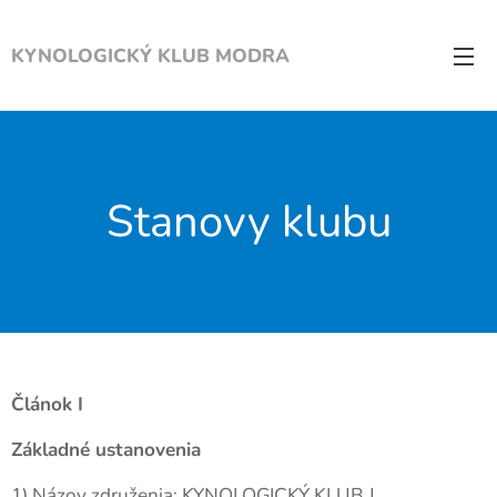
KYNOLOGICKÝ KLUB MODRA
Stanovy klubu
Článok I
Základné ustanovenia
1) Názov združenia: KYNOLOGICKÝ KLUB J.