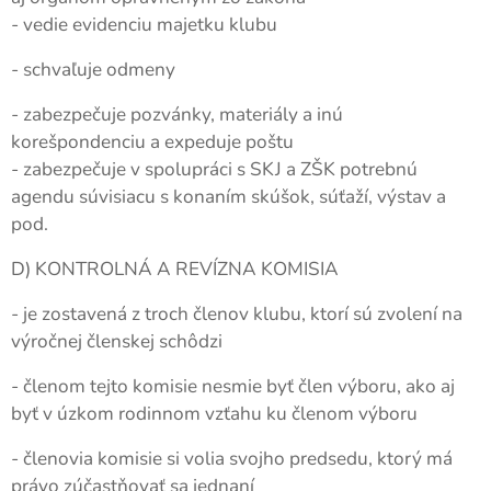
- vedie evidenciu majetku klubu
- schvaľuje odmeny
- zabezpečuje pozvánky, materiály a inú
korešpondenciu a expeduje poštu
- zabezpečuje v spolupráci s SKJ a ZŠK potrebnú
agendu súvisiacu s konaním skúšok, súťaží, výstav a
pod.
D) KONTROLNÁ A REVÍZNA KOMISIA
- je zostavená z troch členov klubu, ktorí sú zvolení na
výročnej členskej schôdzi
- členom tejto komisie nesmie byť člen výboru, ako aj
byť v úzkom rodinnom vzťahu ku členom výboru
- členovia komisie si volia svojho predsedu, ktorý má
právo zúčastňovať sa jednaní