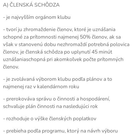
A) ČLENSKÁ SCHÔDZA
- je najvyšším orgánom klubu
- tvorí ju zhromaždenie členov, ktoré je uznášania
schopné za prítomnosti najmenej 50% členov, ak sa
však v stanovenú dobu nezhromaždí potrebná polovica
členov, je členská schôdza po uplynutí 45 minút
uznášaniaschopná pri akomkoľvek počte prítomných
členov.
- je zvolávaná výborom klubu podľa plánov a to
najmenej raz v kalendárnom roku
- prerokováva správu o činnosti a hospodárení,
schvaľuje plán činnosti na nasledujúci rok
- rozhoduje o výške členských poplatkov
- prebieha podľa programu, ktorý na návrh výboru