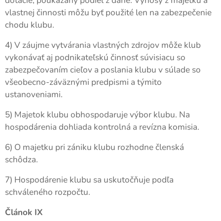
dotácie, poukázaný podiel z dane. Výnosy z majetku a
vlastnej činnosti môžu byť použité len na zabezpečenie
chodu klubu.
4) V záujme vytvárania vlastných zdrojov môže klub
vykonávať aj podnikateľskú činnosť súvisiacu so
zabezpečovaním cieľov a poslania klubu v súlade so
všeobecno-záväznými predpismi a týmito
ustanoveniami.
5) Majetok klubu obhospodaruje výbor klubu. Na
hospodárenia dohliada kontrolná a revízna komisia.
6) O majetku pri zániku klubu rozhodne členská
schôdza.
7) Hospodárenie klubu sa uskutočňuje podľa
schváleného rozpočtu.
Článok IX